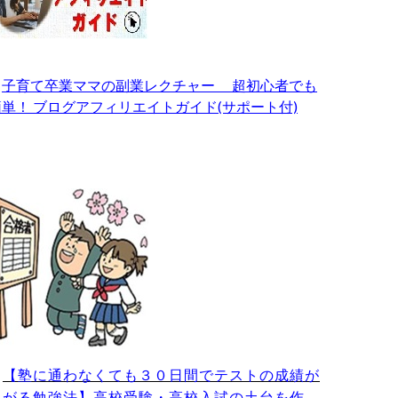
・
子育て卒業ママの副業レクチャー 超初心者でも
簡単！ ブログアフィリエイトガイド(サポート付)
・
【塾に通わなくても３０日間でテストの成績が
上がる勉強法】高校受験・高校入試の土台を作