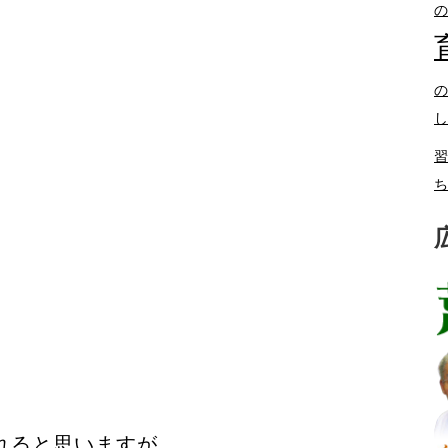
の
の
し
習
ち
れると思いますが、