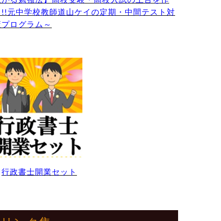
る!!元中学校教師道山ケイの定期・中間テスト対
策プログラム～
・
行政書士開業セット