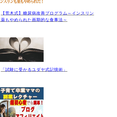
・
【荒木式】糖尿病改善プログラム～インスリン
も薬もやめられた画期的な食事法～
・
「試験に受かるユダヤ式記憶術」