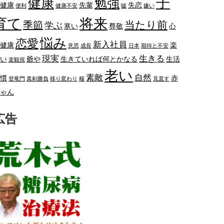
子
健康
勉強
健康
先輩
失恋
便利
健康不安
嘘
嫌い
将来
育て
当たり前
季節
学ぶ
寒い
尊敬
心
悩み
恋愛
新入社員
健康
楽
意思
成長
日本
期待と不安
現実
生きる
い
爺や
生きていれば何とかなる
生活
楽観視
老い
素敵
自然
慣
赤
登竜門
真剣勝負
移り変わり
糧
見直す
ゃん
広告