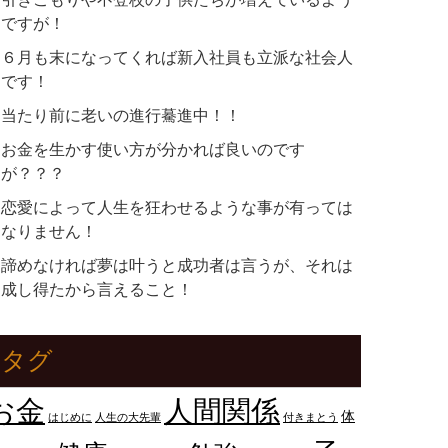
ですが！
６月も末になってくれば新入社員も立派な社会人
です！
当たり前に老いの進行驀進中！！
お金を生かす使い方が分かれば良いのです
が？？？
恋愛によって人生を狂わせるような事が有っては
なりません！
諦めなければ夢は叶うと成功者は言うが、それは
成し得たから言えること！
タグ
人間関係
お金
体
はじめに
人生の大先輩
付きまとう