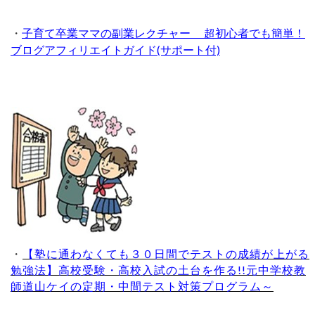
・
子育て卒業ママの副業レクチャー 超初心者でも簡単！
ブログアフィリエイトガイド(サポート付)
・
【塾に通わなくても３０日間でテストの成績が上がる
勉強法】高校受験・高校入試の土台を作る!!元中学校教
師道山ケイの定期・中間テスト対策プログラム～