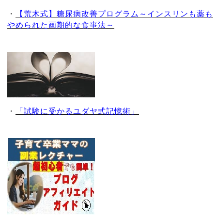
・
【荒木式】糖尿病改善プログラム～インスリンも薬も
やめられた画期的な食事法～
・
「試験に受かるユダヤ式記憶術」