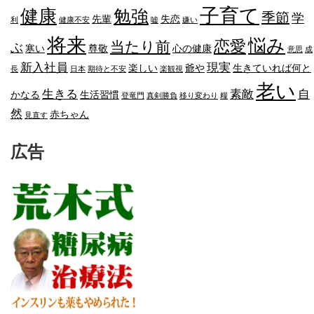
子育て
健康
勉強
季節
学
先輩
失恋
利
健康不安
嘘
嫌い
将来
悩み
恋愛
当たり前
ぶ
寒い
尊敬
心の健康
意思
成
新入社員
現実
楽しい
爺や
生きていれば何と
長
日本
期待と不安
楽観視
老い
生きる
素敵
自
かなる
生活習慣
登竜門
真剣勝負
移り変わり
糧
然
赤ちゃん
見直す
広告