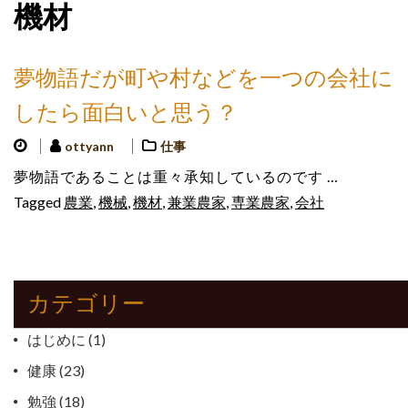
機材
夢物語だが町や村などを一つの会社に
したら面白いと思う？
ottyann
仕事
夢物語であることは重々承知しているのです …
Tagged
農業
,
機械
,
機材
,
兼業農家
,
専業農家
,
会社
カテゴリー
はじめに
(1)
健康
(23)
勉強
(18)