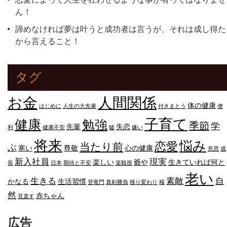
ん！
諦めなければ夢は叶うと成功者は言うが、それは成し得た
から言えること！
タグ
人間関係
お金
体の健康
はじめに
人生の大先輩
付きまとう
便
子育て
健康
勉強
季節
学
先輩
失恋
利
健康不安
嘘
嫌い
将来
悩み
恋愛
当たり前
ぶ
寒い
尊敬
心の健康
意思
成
新入社員
現実
楽しい
爺や
生きていれば何と
長
日本
期待と不安
楽観視
老い
生きる
素敵
自
かなる
生活習慣
登竜門
真剣勝負
移り変わり
糧
然
赤ちゃん
見直す
広告