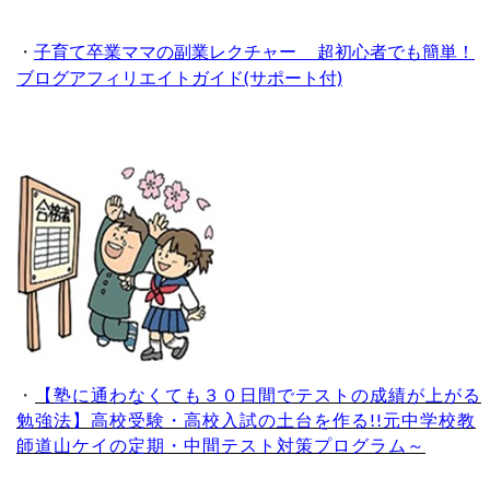
・
子育て卒業ママの副業レクチャー 超初心者でも簡単！
ブログアフィリエイトガイド(サポート付)
・
【塾に通わなくても３０日間でテストの成績が上がる
勉強法】高校受験・高校入試の土台を作る!!元中学校教
師道山ケイの定期・中間テスト対策プログラム～