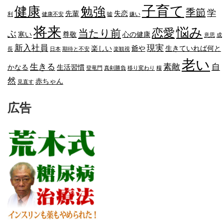
子育て
健康
勉強
季節
学
先輩
失恋
利
健康不安
嘘
嫌い
将来
悩み
恋愛
当たり前
ぶ
寒い
尊敬
心の健康
意思
成
新入社員
現実
楽しい
爺や
生きていれば何と
長
日本
期待と不安
楽観視
老い
生きる
素敵
自
かなる
生活習慣
登竜門
真剣勝負
移り変わり
糧
然
赤ちゃん
見直す
広告