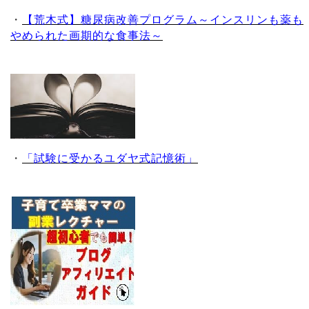
・
【荒木式】糖尿病改善プログラム～インスリンも薬も
やめられた画期的な食事法～
・
「試験に受かるユダヤ式記憶術」