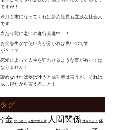
ですが！
６月も末になってくれば新入社員も立派な社会人
です！
当たり前に老いの進行驀進中！！
お金を生かす使い方が分かれば良いのです
が？？？
恋愛によって人生を狂わせるような事が有っては
なりません！
諦めなければ夢は叶うと成功者は言うが、それは
成し得たから言えること！
タグ
人間関係
お金
体
はじめに
人生の大先輩
付きまとう