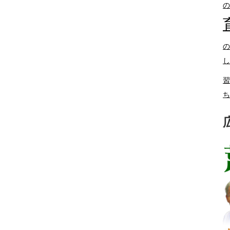
の
の
し
習
ち