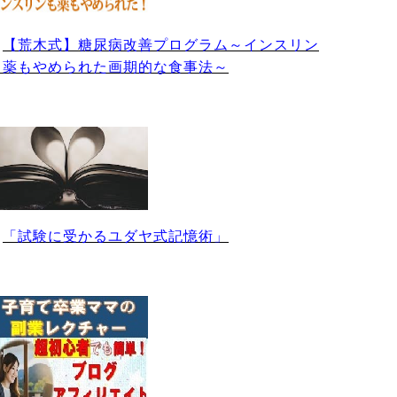
・
【荒木式】糖尿病改善プログラム～インスリン
も薬もやめられた画期的な食事法～
・
「試験に受かるユダヤ式記憶術」