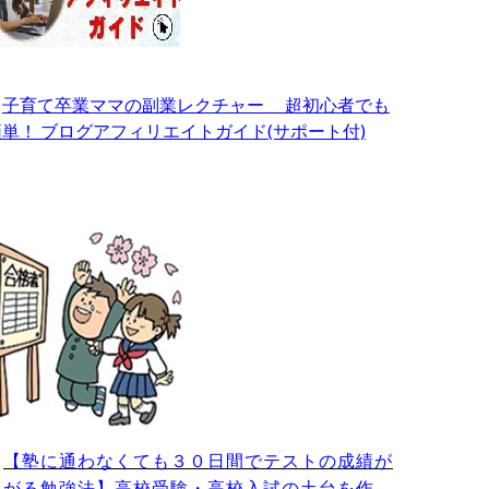
・
子育て卒業ママの副業レクチャー 超初心者でも
簡単！ ブログアフィリエイトガイド(サポート付)
・
【塾に通わなくても３０日間でテストの成績が
上がる勉強法】高校受験・高校入試の土台を作