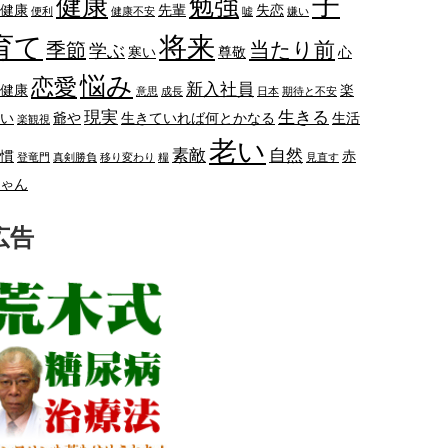
子
健康
勉強
健康
先輩
失恋
便利
健康不安
嘘
嫌い
将来
育て
当たり前
季節
学ぶ
寒い
尊敬
心
悩み
恋愛
新入社員
健康
楽
意思
成長
日本
期待と不安
現実
生きる
い
爺や
生きていれば何とかなる
生活
楽観視
老い
素敵
自然
慣
赤
登竜門
真剣勝負
移り変わり
糧
見直す
ゃん
広告