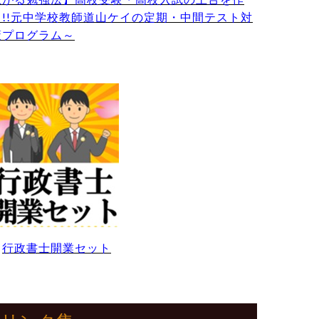
る!!元中学校教師道山ケイの定期・中間テスト対
策プログラム～
・
行政書士開業セット