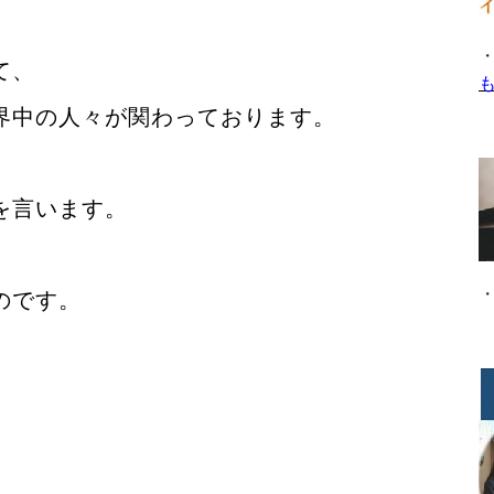
て、
界中の人々が関わっております。
を言います。
のです。