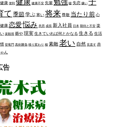
子
健康
勉強
健康
先輩
失恋
便利
健康不安
嘘
嫌い
将来
育て
当たり前
季節
学ぶ
寒い
尊敬
心
悩み
恋愛
新入社員
健康
楽
意思
成長
日本
期待と不安
現実
生きる
い
爺や
生きていれば何とかなる
生活
楽観視
老い
素敵
自然
慣
赤
登竜門
真剣勝負
移り変わり
糧
見直す
ゃん
広告