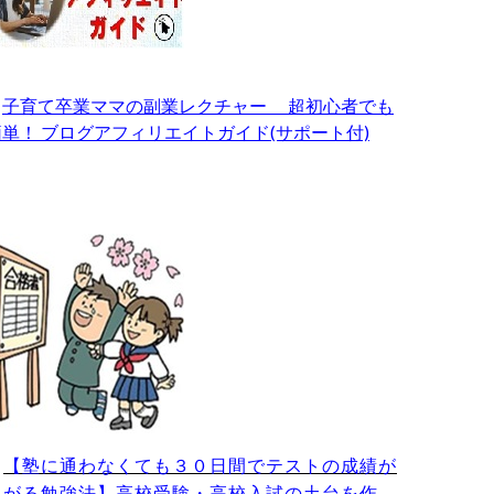
・
子育て卒業ママの副業レクチャー 超初心者でも
簡単！ ブログアフィリエイトガイド(サポート付)
・
【塾に通わなくても３０日間でテストの成績が
上がる勉強法】高校受験・高校入試の土台を作