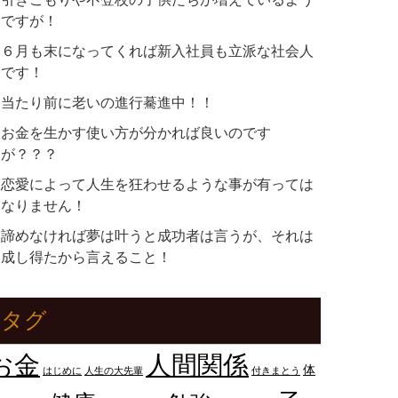
ですが！
６月も末になってくれば新入社員も立派な社会人
です！
当たり前に老いの進行驀進中！！
お金を生かす使い方が分かれば良いのです
が？？？
恋愛によって人生を狂わせるような事が有っては
なりません！
諦めなければ夢は叶うと成功者は言うが、それは
成し得たから言えること！
タグ
人間関係
お金
体
はじめに
人生の大先輩
付きまとう