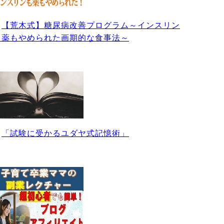
・
【荒木式】糖尿病改善プログラム～インスリン
も薬もやめられた画期的な食事法～
・
「試験に受かるユダヤ式記憶術」