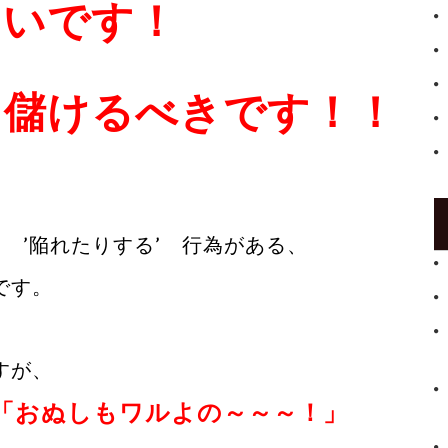
しいです！
に儲けるべきです！！
、
’ ’陥れたりする’ 行為がある、
です。
すが、
「おぬしもワルよの～～～！」