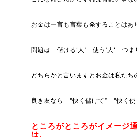
お金は一言も言葉も発することはあ
問題は 儲ける’人’ 使う’人’ つ
どちらかと言いますとお金は私たちの
良き友なら ”快く儲けて” ”快く
ところがところがイメージ
は、