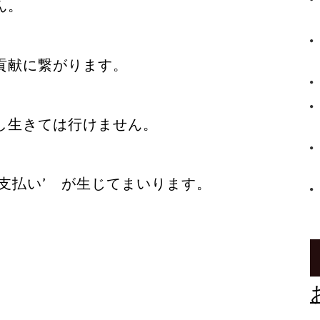
ん。
貢献に繋がります。
し生きては行けません。
支払い’ が生じてまいります。