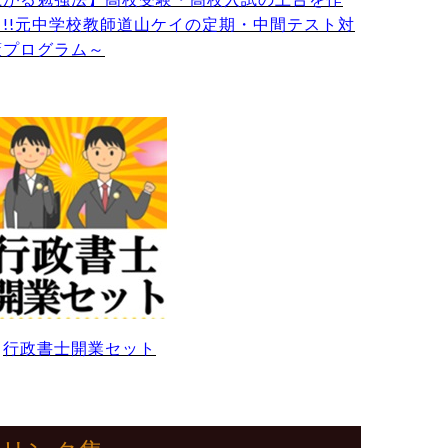
る!!元中学校教師道山ケイの定期・中間テスト対
策プログラム～
・
行政書士開業セット