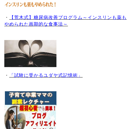
・
【荒木式】糖尿病改善プログラム～インスリンも薬も
やめられた画期的な食事法～
・
「試験に受かるユダヤ式記憶術」