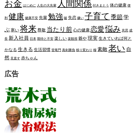
人間関係
お金
体の健康
はじめに
人生の大先輩
付きまとう
便
子育て
健康
勉強
季節
学
先輩
失恋
利
健康不安
嘘
嫌い
将来
悩み
恋愛
当たり前
ぶ
寒い
尊敬
心の健康
意思
成
新入社員
現実
楽しい
爺や
生きていれば何と
長
日本
期待と不安
楽観視
老い
生きる
素敵
自
かなる
生活習慣
登竜門
真剣勝負
移り変わり
糧
然
赤ちゃん
見直す
広告