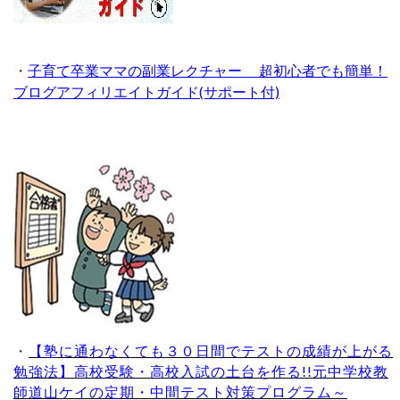
・
子育て卒業ママの副業レクチャー 超初心者でも簡単！
ブログアフィリエイトガイド(サポート付)
・
【塾に通わなくても３０日間でテストの成績が上がる
勉強法】高校受験・高校入試の土台を作る!!元中学校教
師道山ケイの定期・中間テスト対策プログラム～