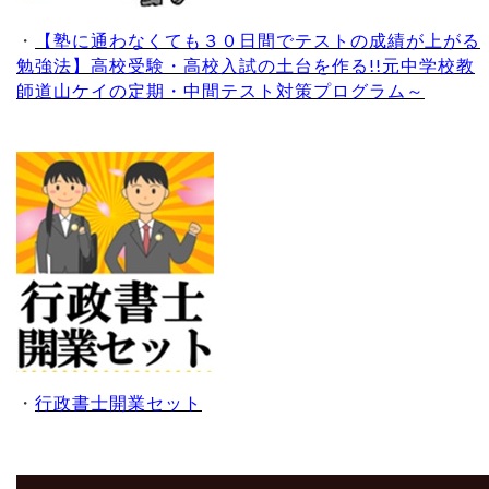
・
【塾に通わなくても３０日間でテストの成績が上がる
勉強法】高校受験・高校入試の土台を作る!!元中学校教
師道山ケイの定期・中間テスト対策プログラム～
・
行政書士開業セット