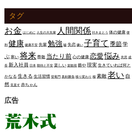
タグ
人間関係
お金
体の健康
はじめに
人生の大先輩
付きまとう
便
子育て
健康
勉強
季節
学
先輩
失恋
利
健康不安
嘘
嫌い
将来
悩み
恋愛
当たり前
ぶ
寒い
尊敬
心の健康
意思
成
新入社員
現実
楽しい
爺や
生きていれば何と
長
日本
期待と不安
楽観視
老い
生きる
素敵
自
かなる
生活習慣
登竜門
真剣勝負
移り変わり
糧
然
赤ちゃん
見直す
広告