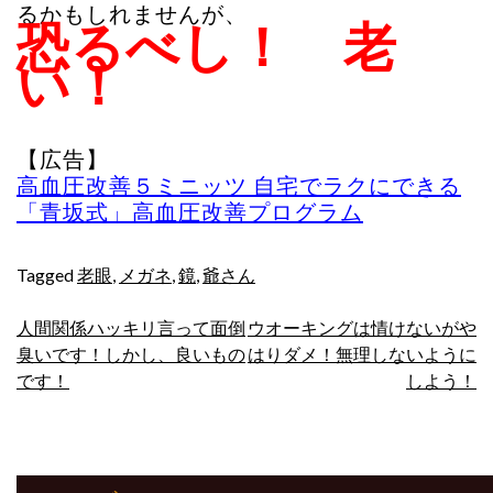
るかもしれませんが、
恐るべし！ 老
い！
【広告】
高血圧改善５ミニッツ 自宅でラクにできる
「青坂式」高血圧改善プログラム
Tagged
老眼
,
メガネ
,
鏡
,
爺さん
投
人間関係ハッキリ言って面倒
ウオーキングは情けないがや
臭いです！しかし、良いもの
はりダメ！無理しないように
稿
です！
しよう！
ナ
ビ
ゲ