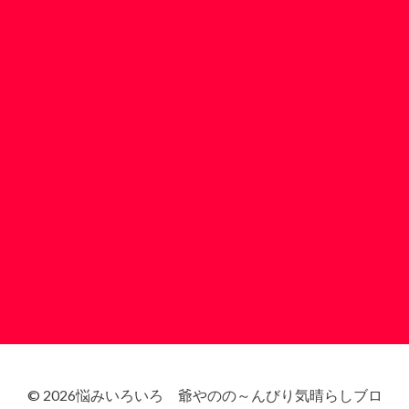
© 2026悩みいろいろ 爺やのの～んびり気晴らしブロ