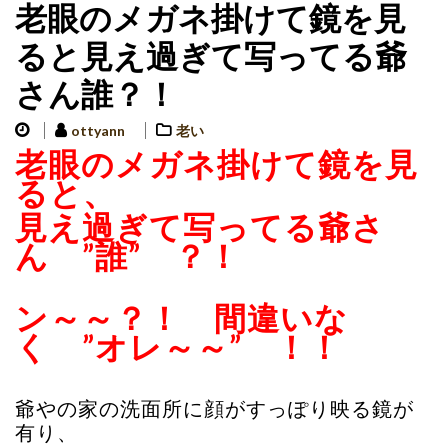
老眼のメガネ掛けて鏡を見
ると見え過ぎて写ってる爺
さん誰？！
ottyann
老い
老眼のメガネ掛けて鏡を見
ると、
見え過ぎて写ってる爺さ
ん ”誰” ？！
ン～～？！ 間違いな
く ”オレ～～”
！！
爺やの家の洗面所に顔がすっぽり映る鏡が
有り、