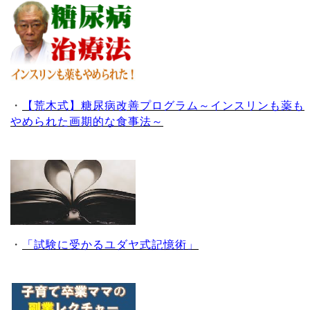
・
【荒木式】糖尿病改善プログラム～インスリンも薬も
やめられた画期的な食事法～
・
「試験に受かるユダヤ式記憶術」