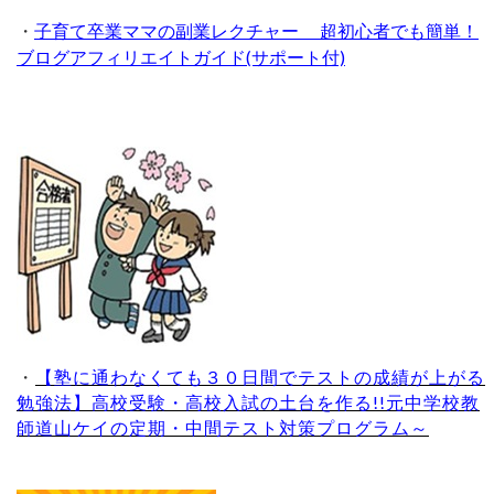
・
子育て卒業ママの副業レクチャー 超初心者でも簡単！
ブログアフィリエイトガイド(サポート付)
・
【塾に通わなくても３０日間でテストの成績が上がる
勉強法】高校受験・高校入試の土台を作る!!元中学校教
師道山ケイの定期・中間テスト対策プログラム～