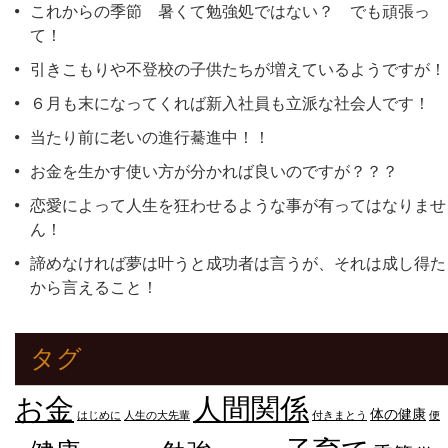
これからの季節 暑くて勉強処ではない？ でも頑張っ
て！
引きこもりや不登校の子供たちが増えているようですが！
６月も末になってくれば新入社員も立派な社会人です！
当たり前に老いの進行驀進中！！
お金を生かす使い方が分かれば良いのですが？？？
恋愛によって人生を狂わせるような事が有ってはなりませ
ん！
諦めなければ夢は叶うと成功者は言うが、それは成し得た
から言えること！
タグ
人間関係
お金
体の健康
はじめに
人生の大先輩
付きまとう
便