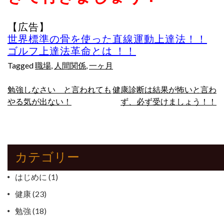
【広告】
世界標準の骨を使った直線運動上達法！！
ゴルフ上達法革命とは ！！
Tagged
職場
,
人間関係
,
一ヶ月
投
勉強しなさい と言われても
健康診断は結果が怖いと言わ
やる気が出ない！
ず、必ず受けましょう！！
稿
ナ
ビ
カテゴリー
ゲ
はじめに
(1)
ー
健康
(23)
シ
勉強
(18)
ョ