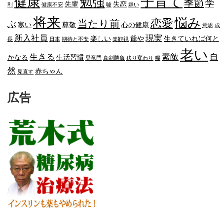
子育て
健康
勉強
季節
学
先輩
失恋
利
健康不安
嘘
嫌い
将来
悩み
恋愛
当たり前
ぶ
寒い
尊敬
心の健康
意思
成
新入社員
現実
楽しい
爺や
生きていれば何と
長
日本
期待と不安
楽観視
老い
生きる
素敵
自
かなる
生活習慣
登竜門
真剣勝負
移り変わり
糧
然
赤ちゃん
見直す
広告