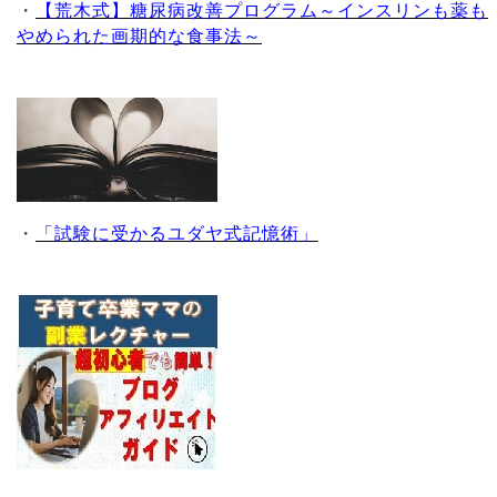
・
【荒木式】糖尿病改善プログラム～インスリンも薬も
やめられた画期的な食事法～
・
「試験に受かるユダヤ式記憶術」